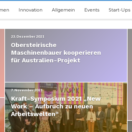
hmen
Innovation
Allgemein
Events
Start-Ups
23. Dezember 2021
Obersteirische
Maschinenbauer kooperieren
für Australien-Projekt
7. November 2021
Kraft-Symposium 2021 „New
Work – Aufbruch zu neuen
Arbeitswelten“