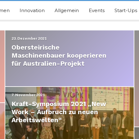
hmen
Innovation
Allgemein
Events
Start-Ups
23. Dezember 2021
Obersteirische
Maschinenbauer kooperieren
für Australien-Projekt
7. November 2021
Kraft-Symposium 2021 „New
Work – Aufbruch zu neuen
Arbeitswelten“